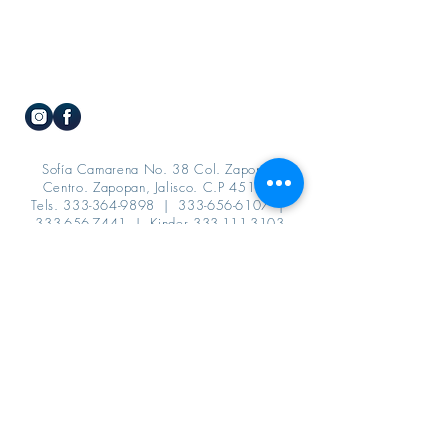
Sofía Camarena No. 38 Col. Zapopan
Centro. Zapopan, Jalisco. C.P 45100
Tels.
333-364-9898
|
333-656-6107
|
333-656-7441
| Kinder
333-111-3103