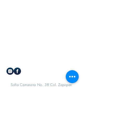
Sofía Camarena No. 38 Col. Zapopan
Centro. Zapopan, Jalisco. C.P 45100
Tels.
333-364-9898
|
333-656-6107
|
333-656-7441
| Kinder
333-111-3103