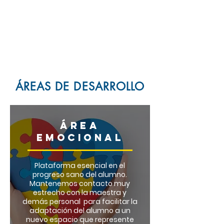
fuerte sentido de autoestima en base a
continuos reconocimientos de esfuerzo y
logros. Utilizando metodologías
innovadoras y una gran diversidad de
material didáctico se logra hacer del
proceso enseñanza -aprendizaje un
camino natural y divertido.
ÁREAS DE DESARROLLO
ÁREA
EMOCIONAL
Plataforma esencial en el
progreso sano del alumno.
Mantenemos c
ontacto muy
estrecho con la maestra y
demás personal para facilitar la
adaptación del alumno a un
nuevo espacio que represente