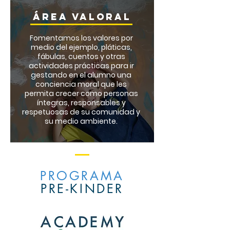
ÁREA VALORAL
Fomentamos los valores por
medio del ejemplo, pláticas,
fábulas, cuentos y otras
actividades prácticas para ir
gestando en el alumno una
conciencia moral que les
permita crecer como personas
íntegras, responsables y
respetuosas de su comunidad y
su medio ambiente.
PROGRAMA
PRE-KINDER