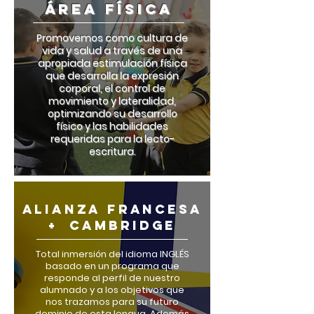
ÁREA FÍSICA
​​Promovemos como cultura de
vida y salud a través de una
apropiada estimulación física
que desarrolla la expresión
corporal, el control de
movimiento y lateralidad,
optimizando su desarrollo
físico y las habilidades
requeridas para la lecto-
escritura.
alianza franceSA
+
CAMBRIDGE
Total inmersión del idioma INGLÉS
basado en un programa que
responde al perfil de nuestro
alumnado y a los objetivos que
nos trazamos para su futuro
dominio de esta lengua. Además